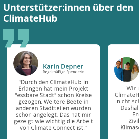
Unterstützer:innen über den
ClimateHub
Karin Depner
Regelmäßige Spenderin
"Durch den ClimateHub in
"Wir 
Erlangen hat mein Projekt
ClimateHu
"essbare Stadt" schon Kreise
nicht sc
gezogen. Weitere Beete in
Deshal
anderen Stadtteilen wurden
En
schon angelegt. Das hat mir
Zivi
gezeigt wie wichtig die Arbeit
Klimas
von Climate Connect ist."