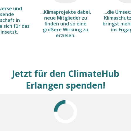
diverse und
...Klimaprojekte dabei,
...die Umse
sende
neue Mitglieder zu
Klimaschut
chaft in
finden und so eine
bringst me
e sich für das
größere Wirkung zu
ins Eng
einsetzt.
erzielen.
Jetzt für den ClimateHub
Erlangen spenden!